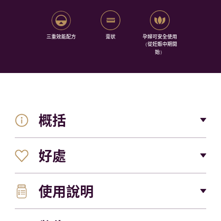
三重效能配方
膏狀
孕婦可安全使用
（從妊娠中期開
始）
概括
好處
密集面霜配方結合了 Cepalin® 植物提取物、透明質酸
和積雪草提取物，可顯著減少妊娠紋並滋潤肌膚
使用說明
1
使用 1 個月
，可顯著減少妊娠紋的出現
獨特的三重效能配方滲透到皮膚表面之下，有助
於：膠原蛋白生成、細胞再生和鎖住水分