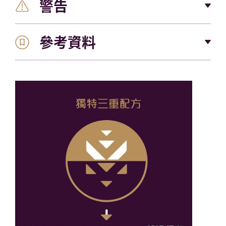
警告
為獲得最佳效果，每天至少塗抹 2 次，以打圈的方式輕
超過 20 年的疤痕科學專業經驗
輕均勻地按摩到您所有想要治療的身體部位。 雖然有些
人在治療 4 週後可以看到明顯的效果，但在每天使用
參考資料
僅限於外用。
1
12 週後會看到更大的改善。
使用本產品時，請勿將此產品擦在眼睛上。
傷口癒合後立即開始使用Mederma®，每天均勻
(1) – Draelos ZD。 一種新的專有洋蔥提取物凝膠可改
塗抹。
善新疤痕的外觀。 一項隨機、受控、單盲研究。 J Clin
請將本品放在兒童不能接觸的地方。
Aesthet Dermatol 2012