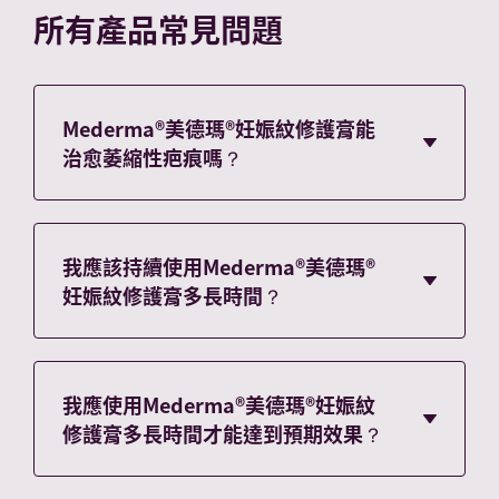
所有產品常見問題
Mederma®美德瑪®妊娠紋修護膏能
治愈萎縮性疤痕嗎？
有些妊娠紋是以萎縮性疤痕的形式呈現。
Mederma® 美德瑪® 妊娠紋修護膏專為治療妊娠
紋而研製； 請按照指示使用產品。
我應該持續使用Mederma®美德瑪®
妊娠紋修護膏多長時間？
為獲得最佳效果，請按照指示使用Mederma®美
德瑪®妊娠紋修護膏——每天早晚兩次塗抹在妊娠
紋或疤痕上。Mederma®美德瑪®妊娠紋修護膏
我應使用Mederma®美德瑪®妊娠紋
可在四到八週內明顯減少妊娠紋和疤痕的外觀
修護膏多長時間才能達到預期效果？
*。如果 如果您對在懷孕期間使用該產品有疑
慮，請尋求醫療保健專業人士的建議。 *
為獲得最佳效果，請按照指示使用Mederma®美