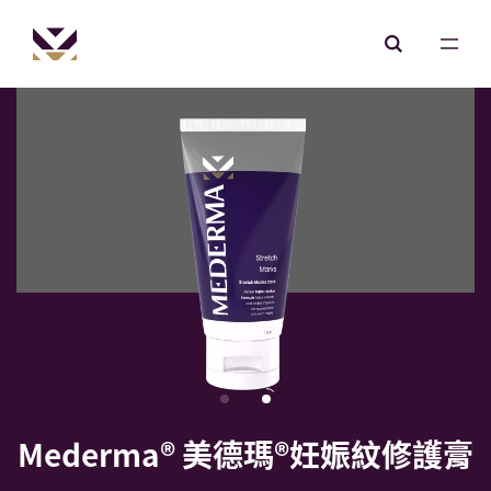
Mederma® 美德瑪®妊娠紋修護膏