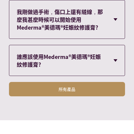
Draelos Z.D., Gold M. H., Kaur M. , Olayinka
德瑪®妊娠紋修護膏——每天早晚兩次塗抹在妊娠
B. , Grundy S.L, Pappert EJ, . Hardas B.
紋或疤痕上。Mederma®美德瑪®妊娠紋修護膏
我剛做過手術，傷口上還有縫線，那
Evaluation of an onion extract, Centella
可在四到八週內明顯減少妊娠紋和疤痕的外觀
麼我甚麼時候可以開始使用
asiatica, and hyaluronic acid cream in the
*。 * Draelos Z.D., Gold M. H., Kaur M. ,
Mederma®美德瑪®妊娠紋修護膏?
appearance of striae rubra. Skinme. Mar-Apr
Olayinka B. , Grundy S.L, Pappert EJ, .
2010;8(2):80-6.
Hardas B. Evaluation of an onion extract,
Mederma®美德瑪®妊娠紋修護膏的配方專為妊
Centella asiatica, and hyaluronic acid cream
娠紋研製，但可用於疤痕。一旦您的傷口閉合或
in the appearance of striae rubra.
您的縫線被移除，您就可以開始使用Mederma®
誰應該使用Mederma®美德瑪®妊娠
Skinme. Mar-Apr 2010;8(2):80-6.
美德瑪®妊娠紋修護膏。 Mederma® 不適用於開
紋修護膏?
放性傷口。 如果結痂已經形成，請等到它脫
落。雖然仍有結痂或縫線，但請保持傷口清潔並
任何有妊娠紋的人都可以使用Mederma®美德瑪
蓋好傷口。
®妊娠紋修護膏。Mederma®美德瑪®妊娠紋修護
所有產品
膏專為妊娠紋而研製，但也可用於疤痕。 所有
Mederma® 產品都應按照指示使用。如果您之前
對護膚品有反應，請在使用前閱讀包裝上列出的
成分。 如果您不確定Mederma®是否適合您，請
聯繫醫療保健專業人士尋求指導。