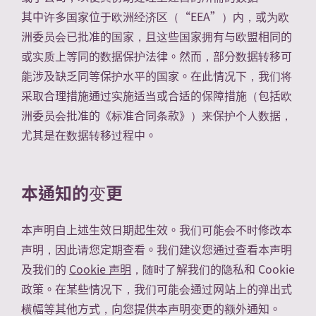
其中许多国家位于欧洲经济区（“EEA”）内，或为欧
洲委员会已批准的国家，且这些国家拥有与欧盟相同的
或实质上等同的数据保护法律。然而，部分数据转移可
能涉及缺乏同等保护水平的国家。在此情况下，我们将
采取合理措施通过实施适当或合适的保障措施（包括欧
洲委员会批准的《标准合同条款》）来保护个人数据，
尤其是在数据转移过程中。
We use cookies to personalize content and ads, provide social
本通知的变更
media features, and analyze our traffic. We share information
about your use of our site with our social media, advertising, and
analytics partners who may combine it with other information
本声明自上述生效日期起生效。我们可能会不时修改本
that you have provided to them or that they have collected from
声明，因此请您定期查看。我们建议您通过查看本声明
your use of their services. For more information visit our
Privacy Notice
及我们的
Cookie 声明
，随时了解我们的隐私和 Cookie
政策。在某些情况下，我们可能会通过网站上的弹出式
Cookies Settings
Okay
横幅等其他方式，向您提供本声明变更的额外通知。