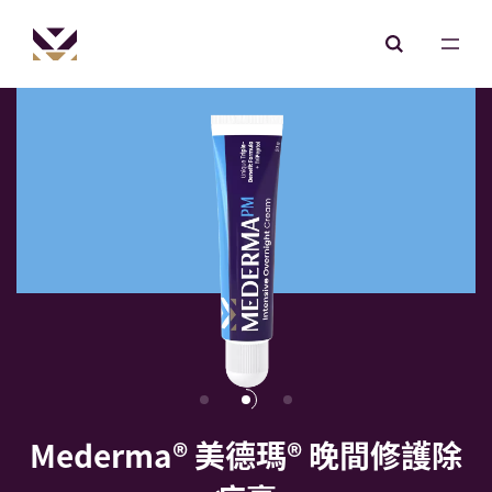
Mederma® 美德瑪® 晚間修護除