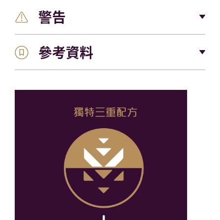
和抗氧化劑的皮膚滋養複合物，可促進皮膚健康)加速
TriPeptolTM，可滲透到皮膚表面以下，幫助：滋
警告
為獲得最佳效果，請在傷口閉合後立即開始使用
修復皮膚細胞。此外，不油膩的配方可安全用於痤瘡疤
潤肌膚和促進皮膚細胞再生，消除多餘的膠原蛋
Mederma® 美德瑪®晚間修護除疤膏，持續每晚使用一
痕。 不要放棄晚上護理疤痕的機會。 使用 Mederma®
白，減少疤痕發紅
次，在新疤痕上至少使用 8 週，在現有疤痕上使用 3-6
美德瑪® 晚間修護除疤膏 為其提供夜間護理。
參考資料
僅限於外用。
Mederma®美德瑪® 是美國醫生推薦的第一大疤痕
個月。在將我們的產品放在您的傷口上之前，請確保結
使用本產品時，請勿將此產品擦在眼睛上。
品牌（IQVIA ProVoice 調查，2021 年 3 月）
痂已經自然脫落，所有已縫合的縫線均已去除。對於較
傷口癒合後立即開始使用Mederma®，每天均勻
(1) – Draelos ZD。 一種新的專有洋蔥提取物凝膠可改
舊的疤痕，您可以立即開始使用 Mederma® 美德瑪®晚
塗抹。
善新疤痕的外觀。 一項隨機、受控、單盲研究。 J Clin
間修護除疤膏。請不要塗抹在破損的皮膚上。一般來
請將本品放在兒童不能接觸的地方。
Aesthet Dermatol 2012
說，Mederma® 美德瑪®晚間修護除疤膏 用戶在每天使
(2) – IQVIA ProVoice 調查，2021 年 3 月
用約 14 天后開始看到明顯的改善，在 8 週內達到最佳
改善。