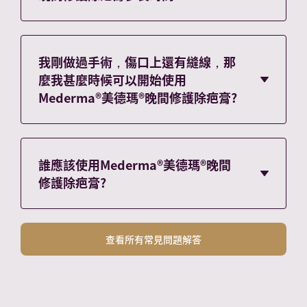
PM 產品消費者的報告）。 *菸鹼醯胺。一種新
的專有洋蔥提取物凝膠可改善新疤痕的外觀。
您應該按照指示使用Mederma®美德瑪®晚間修
一項隨機、受控、單盲研究。J Clin Aesthet
護除疤膏。該產品應每晚使用一次，對於新疤痕
Dermatol 2012″””
請使用持續八週；對於舊疤痕請使用持續三到六
我剛做過手術，傷口上還有縫線，那
個月。 不要將Mederma®美德瑪®晚間修護除疤
麼我甚麼時候可以開始使用
膏塗抹在破損的皮膚上。
Mederma®美德瑪®晚間修護除疤膏?
您可以在傷口閉合或縫線拆除後立即開始使用
Mederma®美德瑪®晚間修護除疤膏。
Mederma® 美德瑪®不適用於開放性傷口。 如果
誰應該使用Mederma®美德瑪®晚間
結痂已經形成，請等到它脫落。 雖然仍有結痂
修護除疤膏?
或縫線，但請保持傷口清潔並蓋好傷口。
任何有疤痕的人都可以使用Mederma®美德瑪®
晚間修護除疤膏。 所有 Mederma® 產品都應按
查看所有常見問題解答
照指示使用。 如果您之前對護膚品有反應，請
在使用前閱讀包裝上列出的成分。如果您不確定
Mederma®美德瑪®是否適合您，請聯繫醫療保
健專業人士尋求建議。