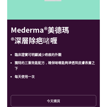
Mederma®美德瑪
®深層除疤啫喱
臨床證實可明顯減少疤痕的外觀
獨特的三重效能配方，
確保
啫喱能夠
滲透到皮膚表
層
之
下
每天使用一次
今天購買