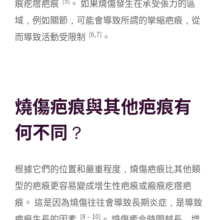
[5]
痕疙瘩疤痕
。 如果燒傷發生在承受張力的區
域，例如關節，可能會導致所謂的攣縮疤痕，從
[6,7]
而導致活動受限制
。
燒傷疤痕與其他疤痕有
何不同？
根據它們的位置和嚴重程度，燒傷疤痕比其他類
型的疤痕更容易變成增生性疤痕或瘢痕疙瘩疤
痕。 這是因為燒傷往往會導致長期炎症，是導致
[8
–
10]
疤痕生長的因素
。 燒傷癒合時間越長，增