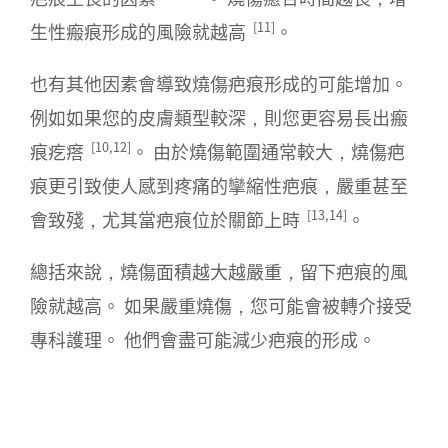
[11]
生性瘢痕形成的風險就越高
。
也有其他因素會導致燒傷疤痕形成的可能增加。
例如如果您的皮膚類型較深，則您更容易長出瘢
[10,12]
痕疙瘩
。 由於燒傷範圍通常較大，燒傷疤
痕更引致使人感到疼痛的攣縮性疤痕，嚴重甚至
[13,14]
會致殘，尤其當疤痕位於關節上時
。
總括來說，燒傷面積越大越嚴重，留下疤痕的風
險就越高。 如果嚴重燒傷，您可能會被轉介接受
專科護理。 他們會盡可能減少疤痕的形成。