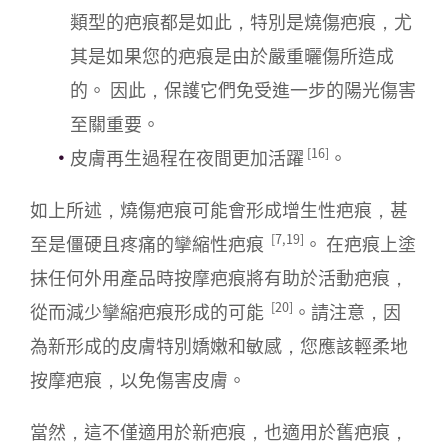
類型的疤痕都是如此，特別是燒傷疤痕，尤
其是如果您的疤痕是由於嚴重曬傷所造成
的。 因此，保護它們免受進一步的陽光傷害
至關重要。
[16]
皮膚再生過程在夜間更加活躍
。
如上所述，燒傷疤痕可能會形成增生性疤痕，甚
[7,19]
至是僵硬且疼痛的攣縮性疤痕
。 在疤痕上塗
抹任何外用產品時按摩疤痕將有助於活動疤痕，
[20]
從而減少攣縮疤痕形成的可能
。請注意，因
為新形成的皮膚特別嬌嫩和敏感，您應該輕柔地
按摩疤痕，以免傷害皮膚。
當然，這不僅適用於新疤痕，也適用於舊疤痕，