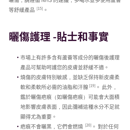
[15]
等舒緩產品
。
曬傷護理 -貼士和事實
市場上有許多含有蘆薈等成分的曬傷後護理
產品可幫助呵護您的皮膚並舒緩不適。
燒傷的皮膚特別敏感，並缺乏保持新皮膚柔
[19]
軟和柔軟所必需的油脂和汗腺
。 此外，
鑑於曬傷疤痕（如曬傷疤痕）可能會大面積
地影響皮膚表面，因此彌補這種水分不足就
顯得尤為重要。
[20]
疤痕不會曬黑，它們會燃燒
。 對於任何